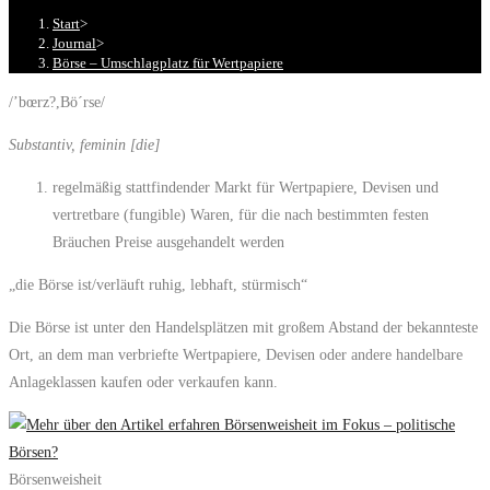
Start
>
Journal
>
Börse – Umschlagplatz für Wertpapiere
/’bœrz?,Bö´rse/
Substantiv, feminin [die]
regelmäßig stattfindender Markt für Wertpapiere, Devisen und
vertretbare (fungible) Waren, für die nach bestimmten festen
Bräuchen Preise ausgehandelt werden
„die Börse ist/verläuft ruhig, lebhaft, stürmisch“
Die Börse ist unter den Handelsplätzen mit großem Abstand der bekannteste
Ort, an dem man verbriefte Wertpapiere, Devisen oder andere handelbare
Anlageklassen kaufen oder verkaufen kann.
Börsenweisheit